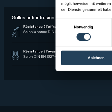
möglicherweise mit weiteren
der Dienste gesammelt ha
Grilles anti-intrusion et anti-effraction OXIR®
Einwilligungsauswahl
Notwendig
Résistance à l'effraction
Selon la norme DIN EN 1627-1630 jusqu'à RC4, selon la 
Résistance à l'évasion
Selon DIN EN 1627-1630 jusqu'à RC4 testé des deux cô
Ablehnen