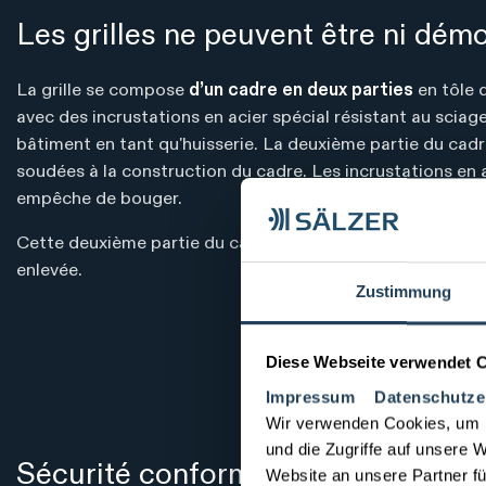
Les grilles ne peuvent être ni dém
La grille se compose
d’un cadre en deux parties
en tôle d
avec des incrustations en acier spécial résistant au sciag
bâtiment en tant qu'huisserie. La deuxième partie du cadre
soudées à la construction du cadre. Les incrustations en ac
empêche de bouger.
Cette deuxième partie du cadre est fixée à la première pa
enlevée.
Zustimmung
Diese Webseite verwendet 
Impressum
Datenschutze
Wir verwenden Cookies, um I
und die Zugriffe auf unsere 
Sécurité conforme aux normes de sé
Website an unsere Partner fü