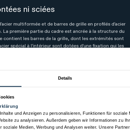
ontées ni sciées
’acier multiformée et de barres de grille en profilés d’acier
e. La première partie du cadre est ancrée à la structure du
 contient les barres de la grille, dont les extrémités sont
ier spécial à l’intérieur sont dotées d’une fixation qui les
rtie de manière à ne pas pouvoir être détachée ou
Details
Cookies
rklärung
nhalte und Anzeigen zu personalisieren, Funktionen für soziale
Website zu analysieren. Außerdem geben wir Informationen zu I
curité internationales et aux exige
r soziale Medien, Werbung und Analysen weiter. Unsere Partner