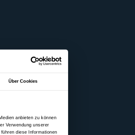
Über Cookies
 Medien anbieten zu können
hrer Verwendung unserer
nces individuelles
 führen diese Informationen