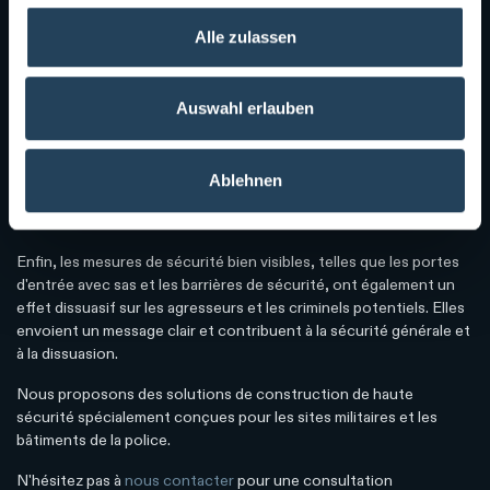
mise en œuvre permet de minimiser le risque d'attaques et d'actes
Alle zulassen
de violence contre le personnel. Cela crée un environnement de
travail plus sûr et augmente la confiance du personnel dans sa
propre sécurité.
Auswahl erlauben
En outre, ces mesures de sécurité jouent un rôle essentiel dans la
protection des informations et technologies confidentielles
présentes dans les installations militaires et policières. Leur
Ablehnen
application permet de garantir que les données sensibles sont
protégées contre tout accès non autorisé.
Enfin, les mesures de sécurité bien visibles, telles que les portes
d'entrée avec sas et les barrières de sécurité, ont également un
effet dissuasif sur les agresseurs et les criminels potentiels. Elles
envoient un message clair et contribuent à la sécurité générale et
à la dissuasion.
Nous proposons des solutions de construction de haute
sécurité spécialement conçues pour les sites militaires et les
bâtiments de la police.
N'hésitez pas à
nous contacter
pour une consultation