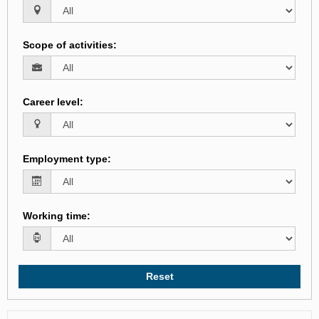
Scope of activities
:
Career level
:
Employment type
:
Working time
:
Reset