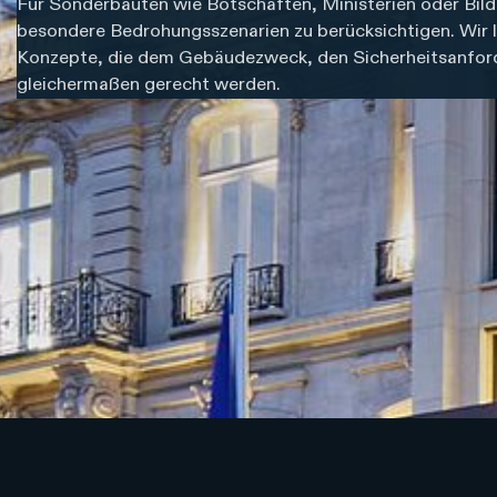
Für Sonderbauten wie Botschaften, Ministerien oder Bild
besondere Bedrohungsszenarien zu berücksichtigen. Wir li
Konzepte, die dem Gebäudezweck, den Sicherheitsanford
gleichermaßen gerecht werden.