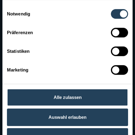
haben oder die sie im Rahmen Ihrer Nutzung der Dienste
Einwilligungsauswahl
gesammelt haben.
Notwendig
Fenster
Türen
Präferenzen
Statistiken
Marketing
Alle zulassen
Fassaden
Wachhäuser
Auswahl erlauben