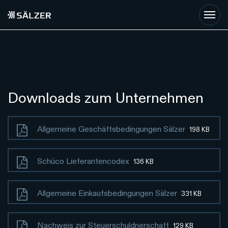
Skip to main content
Downloads zum Unternehmen
Allgemeine Geschäftsbedingungen Sälzer
198 KB
Schüco Lieferantencodex
136 KB
Allgemeine Einkaufsbedingungen Sälzer
331 KB
Nachweis zur Steuerschuldnerschaft
129 KB